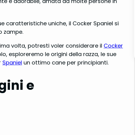
ante e adorabile, amata da molte persone in
e caratteristiche uniche, il Cocker Spaniel si
ro zampe.
ma volta, potresti voler considerare il
Cocker
o, esploreremo le origini della razza, le sue
r
Spaniel
un ottimo cane per principianti.
gini e