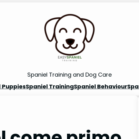
Spaniel Training and Dog Care
l Puppies
Spaniel Training
Spaniel Behaviour
Spa
el come primo