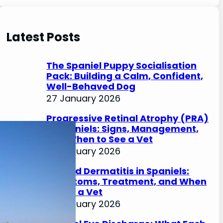
e
a
r
Latest Posts
c
h
The Spaniel Puppy Socialisation
Pack: Building a Calm, Confident,
Well-Behaved Dog
27 January 2026
Progressive Retinal Atrophy (PRA)
in Spaniels: Signs, Management,
and When to See a Vet
27 January 2026
Lip Fold Dermatitis in Spaniels:
Symptoms, Treatment, and When
to See a Vet
27 January 2026