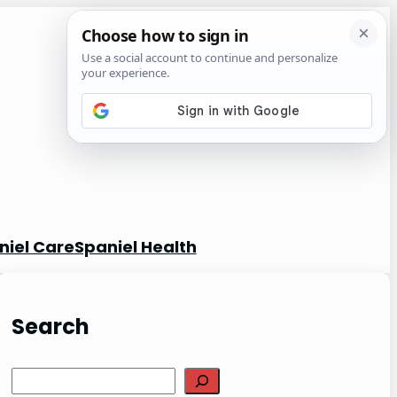
niel Care
Spaniel Health
Search
S