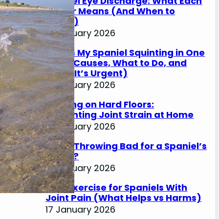
Spaniel Eye Discharge: What Each
Colour Means (And When to
Worry)
17 January 2026
Why Is My Spaniel Squinting in One
Eye? (Causes, What to Do, and
When It’s Urgent)
17 January 2026
Slipping on Hard Floors:
Preventing Joint Strain at Home
17 January 2026
Is Ball Throwing Bad for a Spaniel’s
Joints?
17 January 2026
Best Exercise for Spaniels With
Joint Pain (What Helps vs Harms)
17 January 2026